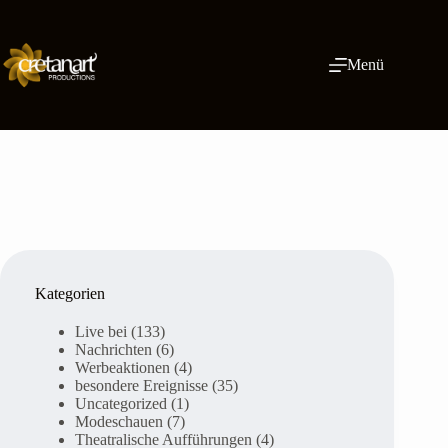
Zum
Inhalt
springen
Menü
Kategorien
Live bei
(133)
Nachrichten
(6)
Werbeaktionen
(4)
besondere Ereignisse
(35)
Uncategorized
(1)
Modeschauen
(7)
Theatralische Aufführungen
(4)