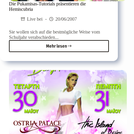
Die Pukamisas-Tutorials präsentieren die
Hemiscubria
Live bei
20/06/2007
Sie wollen sich auf die bestmögliche Weise vom
Schuljahr verabschieden...
Mehr lesen
Die
Pukamisas-
Tutorials
präsentieren
die
Hemiscubria