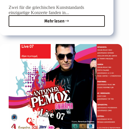
Zwei für die griechischen Kunststandards
einzigartige Konzerte fanden in...
Mehr lesen
Antonis
Remos
und
Onirama
beeindruckten
auf
Kreta,
Nikos
Aliyagas
auf
der
Bühne