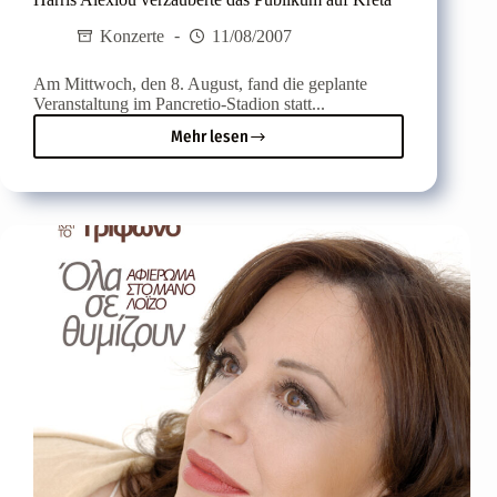
Konzerte
11/08/2007
Am Mittwoch, den 8. August, fand die geplante
Veranstaltung im Pancretio-Stadion statt...
Mehr lesen
Harris
Alexiou
verzauberte
das
Publikum
auf
Kreta