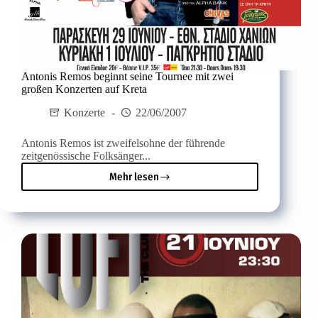
Antonis Remos beginnt seine Tournee mit zwei
großen Konzerten auf Kreta
Konzerte
22/06/2007
Antonis Remos ist zweifelsohne der führende
zeitgenössische Folksänger...
Mehr lesen
Antonis
Remos
beginnt
seine
Tournee
mit
zwei
großen
Konzerten
auf
Kreta