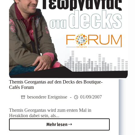
im
Pancretio-
Stadion
Themis Georgantas auf den Decks des Boutique-
Cafés Forum
besondere Ereignisse
01/09/2007
Themis Georgantas wird zum ersten Mal in
Heraklion dabei sein, als...
Mehr lesen
Themis
Georgantas