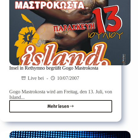
Insel in Rethymno begrüßt Gogo Mastrokosta
Live bei
10/07/2007
Gogo Mastrokosta wird am Freitag, den 13. Juli, von
Island...
Mehr lesen
Insel
in
Rethymno
begrüßt
Gogo
Mastrokosta