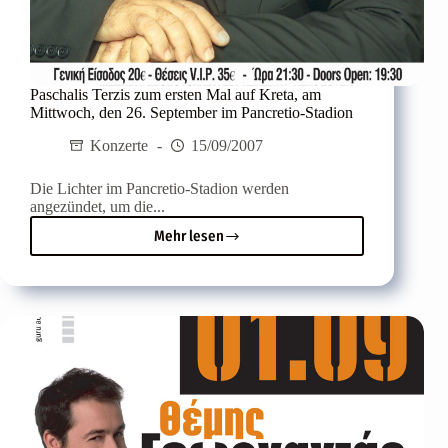
Paschalis Terzis zum ersten Mal auf Kreta, am
Mittwoch, den 26. September im Pancretio-Stadion
Konzerte
15/09/2007
Die Lichter im Pancretio-Stadion werden
angezündet, um die...
Mehr lesen
Paschalis
Terzis
zum
ersten
Mal
auf
Kreta,
am
Mittwoch,
den
26.
September