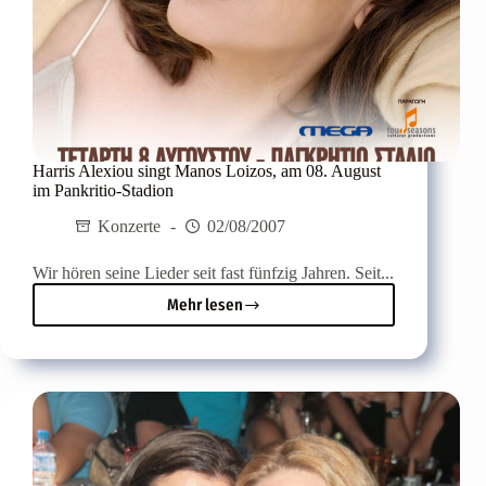
Harris Alexiou singt Manos Loizos, am 08. August
im Pankritio-Stadion
Konzerte
02/08/2007
Wir hören seine Lieder seit fast fünfzig Jahren. Seit...
Mehr lesen
Harris
Alexiou
singt
Manos
Loizos,
am
08.
August
im