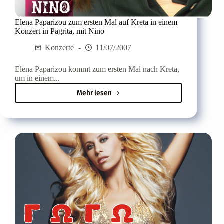
Elena Paparizou zum ersten Mal auf Kreta in einem
Konzert in Pagrita, mit Nino
Konzerte
11/07/2007
Elena Paparizou kommt zum ersten Mal nach Kreta,
um in einem...
Mehr lesen
Elena
Paparizou
zum
ersten
Mal
auf
Kreta
in
einem
Konzert
in
Pagrita,
mit
Nino