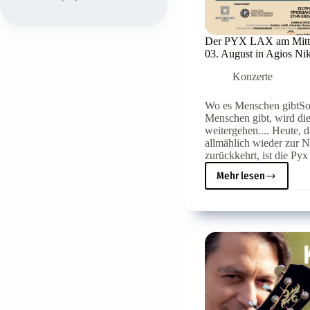
Der PYX LAX am Mitt
03. August in Agios Ni
Konzerte
Wo es Menschen gibtSo
Menschen gibt, wird di
weitergehen.... Heute, 
allmählich wieder zur N
zurückkehrt, ist die Pyx
Mehr lesen
Der
PYX
LAX
am
Mittwoch,
den
03.
August
in
Agios
Nikolaos