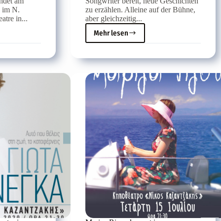
indet am
Songwriter bereit, neue Geschichten
, im N.
zu erzählen. Alleine auf der Bühne,
tre in...
aber gleichzeitig...
Mehr lesen
Alkinoos
Ioannidis
Elektro-
Solo
im
Gartentheater