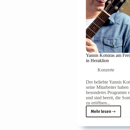
Yannis Kotsiras am Freit
in Heraklion
Konzerte
Der beliebte Yannis Kot
seine Mitarbeiter haben 
besonderes Programm vo
und sind bereit, die So
zu eröffnen...
Mehr lesen
Yannis
Kotsiras
am
Freitag,