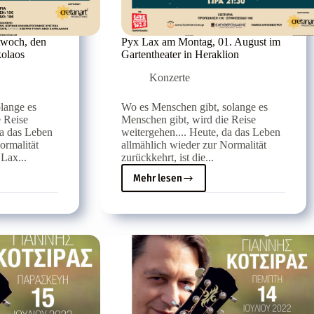
woch, den
Pyx Lax am Montag, 01. August im
kolaos
Gartentheater in Heraklion
Konzerte
lange es
Wo es Menschen gibt, solange es
e Reise
Menschen gibt, wird die Reise
da das Leben
weitergehen.... Heute, da das Leben
ormalität
allmählich wieder zur Normalität
 Lax...
zurückkehrt, ist die...
Mehr lesen
Pyx
Lax
am
Montag,
01.
August
im
Gartentheater
in
Heraklion