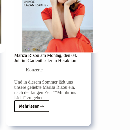
Mariza Rizou am Montag, den 04.
Juli im Gartentheater in Heraklion
Konzerte
Und in diesem Sommer lädt uns
unsere geliebte Marisa Rizou ein,
nach der langen Zeit "*Mit ihr ins
Licht" zu gehen...
Mehr lesen
Mariza
Rizou
am
Montag,
den