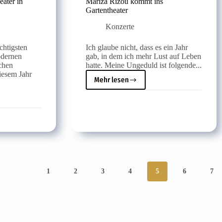
ater in
Mariza Rizou kommt ins
Gartentheater
Konzerte
chtigsten
Ich glaube nicht, dass es ein Jahr
odernen
gab, in dem ich mehr Lust auf Leben
chen
hatte. Meine Ungeduld ist folgende...
diesem Jahr
Mehr lesen
Mariza
Rizou
kommt
ins
Gartentheater
1
2
3
4
5
6
7