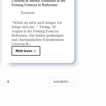
Glykeria & Melina Aslanidou in der
Festung Fortezza in Rethymno
Konzerte
"Wohin du mich auch bringst, ich
bringe dich hin..." Freitag, 30.
August in der Festung Fortezza
Rethymno. Die beiden großartigen
und charismatischen Künstlerinnen
Glykeria &...
Mehr lesen
Glykeria
&
Melina
Aslanidou
in
der
Festung
8
NÄCHSTE
Fortezza
in
Rethymno