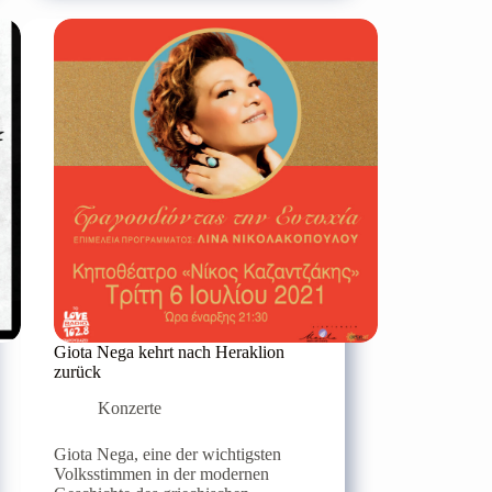
04.
Juli
im
Gartentheater
in
Heraklion
Giota Nega kehrt nach Heraklion
zurück
Konzerte
Giota Nega, eine der wichtigsten
Volksstimmen in der modernen