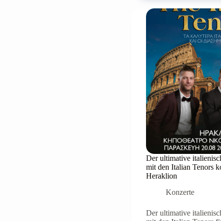
15.
Juli
in
Heraklion
Der ultimative italienis
mit den Italian Tenors
Heraklion
Konzerte
Der ultimative italienis