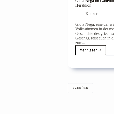
Giota Nega im Gartenthe
Heraklion
Konzerte
Giota Nega, eine der wi
Volksstimmen in der m
Geschichte des griechis
Gesangs, reist auch in 
zum...
Mehr lesen
Giota
Nega
im
Gartentheater
in
Heraklion
ZURÜCK