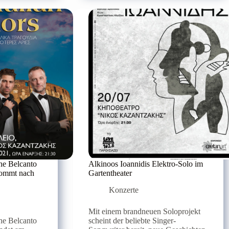
den
14.
Juli
in
Agios
Nikolaos
che Belcanto
Alkinoos Ioannidis Elektro-Solo im
 kommt nach
Gartentheater
Konzerte
Mit einem brandneuen Soloprojekt
che Belcanto
scheint der beliebte Singer-