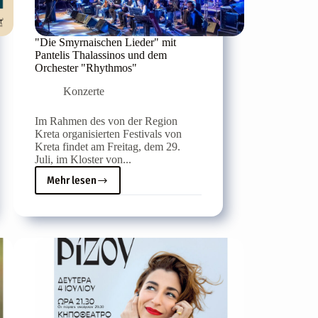
"Die Smyrnaischen Lieder" mit
Pantelis Thalassinos und dem
Orchester "Rhythmos"
Konzerte
Im Rahmen des von der Region
Kreta organisierten Festivals von
Kreta findet am Freitag, dem 29.
Juli, im Kloster von...
Mehr lesen
"Die
Smyrnaischen
Lieder"
mit
Pantelis
Thalassinos
und
dem
Orchester
"Rhythmos"