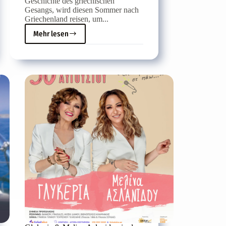
Geschichte des griechischen
Gesangs, wird diesen Sommer nach
Griechenland reisen, um...
Mehr lesen
Giota
Nega
kehrt
nach
Heraklion
zurück