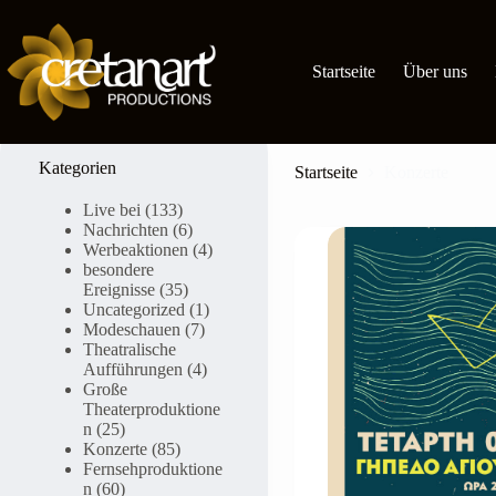
Zum
Inhalt
springen
Startseite
Über uns
Kategorie:
Konzerte
Kategorien
Startseite
Konzerte
Live bei
(133)
Nachrichten
(6)
Werbeaktionen
(4)
besondere
Ereignisse
(35)
Uncategorized
(1)
Modeschauen
(7)
Theatralische
Aufführungen
(4)
Große
Theaterproduktione
n
(25)
Konzerte
(85)
Fernsehproduktione
n
(60)