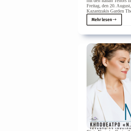
mit den Italian Tenors f
Freitag, den 20. August
Kazantzakis Garden Thea
Mehr lesen
Der
ultimative
italienische
Belcanto
mit
den
Italian
Tenors
kommt
nach
Heraklion