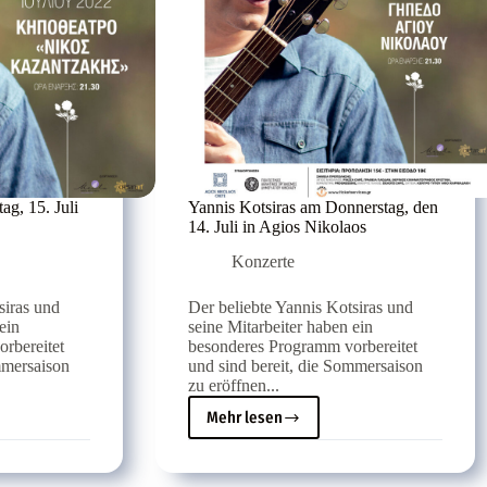
ag, 15. Juli
Yannis Kotsiras am Donnerstag, den
14. Juli in Agios Nikolaos
Konzerte
siras und
Der beliebte Yannis Kotsiras und
ein
seine Mitarbeiter haben ein
rbereitet
besonderes Programm vorbereitet
mmersaison
und sind bereit, die Sommersaison
zu eröffnen...
Mehr lesen
Yannis
Kotsiras
am
Donnerstag,