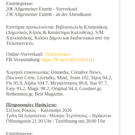
Eintrittspreise:
20€ Allgemeiner Eintritt - Vorverkauf
23€ Allgemeiner Eintritt - an der Abendkasse
Εισιτήρια προπωλούνται: Βιβλιοπωλεία Κλαψινάκης
(Δημοτικός Κήπος & Κατάστημα Καλλιθέας), S/M
Χαλκιαδάκης, Κιόσκι Δήμου και διαδικτυακά από την
Ticketservices.
Online-Vorverkauf:
Ticketservises
FB-Veranstaltung:
https://fb.me/e/dDc6NrTm1
Χορηγοί επικοινωνίας: Onmedia, Cretalive News,
Discover Crete, Livetalks, Mind, Team 102, Ήχος 94.2,
Fly 95.9, Alpha 104.7, Μεγαλόνησος 89.8, Star 97.7,
Easy 93.2, Magic 98.2, Original 94.4, Goodnet.gr,
Rethemnos.gr, Best Magazine.
Πληροφορίες Ηράκλειο:
Στέλιος Ρόκκος – Καλοκαίρι 2026
Τρίτη 04 Αυγούστου / Θέατρο Τεχνόπολις – Ηράκλειο
Öffnungszeit 21:30 Uhr / Türöffnung um 20:00 Uhr
Eintrittspreise: