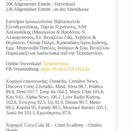
20€ Allgemeiner Eintritt - Vorverkauf
23€ Allgemeiner Eintritt - an der Abendkasse
Εισιτήρια προπωλούνται: Βιβλιοπωλείο
Ελευθερουδάκης, Ταμεία Τεχνόπολις, S/M
Χαλκιαδάκης (Μαυσώλου & Ηροδότου Ν.
Αλικαρνασσός, Ελ. Βενιζέλου Γάζι, Λεβήνου &
Θερίσσου, Ούλαφ Πάλμε, Κρασαδάκη Άγιος Ιωάννης,
Εμμ. Μπαντουβά Πατέλες, Ισαύρων & Σοφ. Βενιζέλου
Παραλιακή) και διαδικτυακά από την Ticketservices.
Online-Vorverkauf:
Ticketservises
FB-Veranstaltung:
https://fb.me/e/7uc1YkLkz
Χορηγοί επικοινωνίας: Onmedia, Cretalive News,
Discover Crete, Livetalks, Mind, Sfera 98.7, Politica
89.8, Derti 107.7, Σπορ fm 104.2, Music Club 105.8,
Kiss 9.61, Alpha News 106.2, Love Radio Κρήτης
102.8, Έντεχνος 92.5, Up 92.9, Dream 90.7, Metro
89.2, Καρδιά 95, Family 89.5, Μουσικό Κανάλι 105.1,
Λατώ fm 103.3, Ερωτόκριτος 87.9.
Χορηγοί: Coca Cola 3Ε – Cristi Academy – Omilos
Hotels