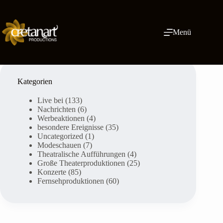
Zum
Inhalt
springen
Menü
Kategorien
Live bei
(133)
Nachrichten
(6)
Werbeaktionen
(4)
besondere Ereignisse
(35)
Uncategorized
(1)
Modeschauen
(7)
Theatralische Aufführungen
(4)
Große Theaterproduktionen
(25)
Konzerte
(85)
Fernsehproduktionen
(60)