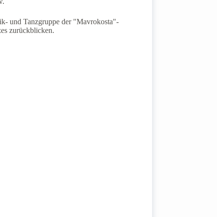
w.
sik- und Tanzgruppe der "Mavrokosta"-
zes zurückblicken.