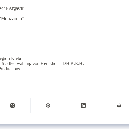
che Argastiri"
- "Mouzzoura"
:
Region Kreta
er Stadtverwaltung von Heraklion - DH.K.E.H.
Productions