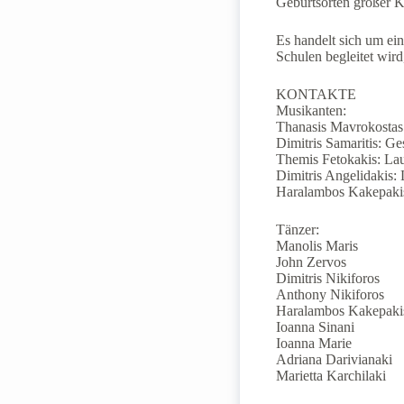
Geburtsorten großer K
Es handelt sich um ei
Schulen begleitet wird
KONTAKTE
Musikanten:
Thanasis Mavrokostas:
Dimitris Samaritis: G
Themis Fetokakis: La
Dimitris Angelidakis: 
Haralambos Kakepakis
Tänzer:
Manolis Maris
John Zervos
Dimitris Nikiforos
Anthony Nikiforos
Haralambos Kakepaki
Ioanna Sinani
Ioanna Marie
Adriana Darivianaki
Marietta Karchilaki