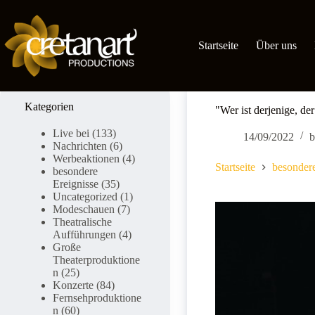
Zum
Inhalt
springen
Startseite
Über uns
Kategorien
"Wer ist derjenige, de
Live bei
(133)
14/09/2022
b
Nachrichten
(6)
Werbeaktionen
(4)
Startseite
besondere
besondere
Ereignisse
(35)
Uncategorized
(1)
Modeschauen
(7)
Theatralische
Aufführungen
(4)
Große
Theaterproduktione
n
(25)
Konzerte
(84)
Fernsehproduktione
n
(60)