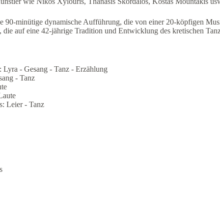
ünstler wie Nikos Xylouris, Thanasis Skordalos, Kostas Mountakis us
ne 90-minütige dynamische Aufführung, die von einer 20-köpfigen Mu
, die auf eine 42-jährige Tradition und Entwicklung des kretischen Tan
 Lyra - Gesang - Tanz - Erzählung
esang - Tanz
ute
Laute
: Leier - Tanz
s