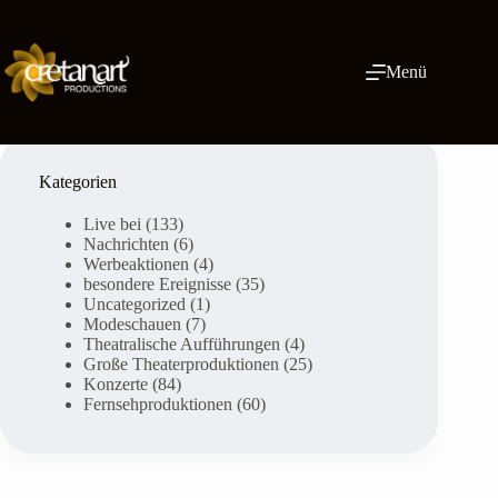
Zum
Inhalt
springen
Menü
Kategorien
Live bei
(133)
Nachrichten
(6)
Werbeaktionen
(4)
besondere Ereignisse
(35)
Uncategorized
(1)
Modeschauen
(7)
Theatralische Aufführungen
(4)
Große Theaterproduktionen
(25)
Konzerte
(84)
Fernsehproduktionen
(60)