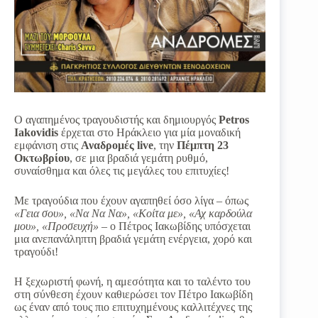
Ο αγαπημένος τραγουδιστής και δημιουργός
Petros
Iakovidis
έρχεται στο Ηράκλειο για μία μοναδική
εμφάνιση στις
Αναδρομές live
, την
Πέμπτη 23
Οκτωβρίου
, σε μια βραδιά γεμάτη ρυθμό,
συναίσθημα και όλες τις μεγάλες του επιτυχίες!
Με τραγούδια που έχουν αγαπηθεί όσο λίγα – όπως
«Γεια σου», «Να Να Να», «Κοίτα με», «Αχ καρδούλα
μου», «Προσευχή»
– ο Πέτρος Ιακωβίδης υπόσχεται
μια ανεπανάληπτη βραδιά γεμάτη ενέργεια, χορό και
τραγούδι!
Η ξεχωριστή φωνή, η αμεσότητα και το ταλέντο του
στη σύνθεση έχουν καθιερώσει τον Πέτρο Ιακωβίδη
ως έναν από τους πιο επιτυχημένους καλλιτέχνες της