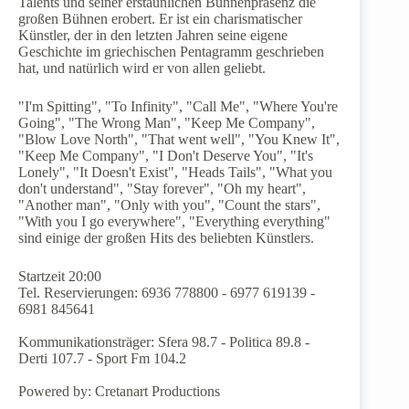
Talents und seiner erstaunlichen Bühnenpräsenz die
großen Bühnen erobert. Er ist ein charismatischer
Künstler, der in den letzten Jahren seine eigene
Geschichte im griechischen Pentagramm geschrieben
hat, und natürlich wird er von allen geliebt.
"I'm Spitting", "To Infinity", "Call Me", "Where You're
Going", "The Wrong Man", "Keep Me Company",
"Blow Love North", "That went well", "You Knew It",
"Keep Me Company", "I Don't Deserve You", "It's
Lonely", "It Doesn't Exist", "Heads Tails", "What you
don't understand", "Stay forever", "Oh my heart",
"Another man", "Only with you", "Count the stars",
"With you I go everywhere", "Everything everything"
sind einige der großen Hits des beliebten Künstlers.
Startzeit 20:00
Tel. Reservierungen: 6936 778800 - 6977 619139 -
6981 845641
Kommunikationsträger: Sfera 98.7 - Politica 89.8 -
Derti 107.7 - Sport Fm 104.2
Powered by: Cretanart Productions