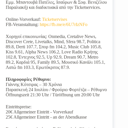
Εμμ. Μπαντουβά Πατέλες, Ισαύρων & Σοφ. Βενιζέλου
Παραλιακή) και διαδικτυακά από την Ticketservices.
Online-Vorverkauf:
Ticketservises
FB-Veranstaltung:
https://fb.me/e/6U7rIzNFo
Χορηγοί επικοινωνίας: Onmedia, Cretalive News,
Discover Crete, Livetalks, Mind, Sfera 98.7, Politica
89.8, Derti 107.7, Σπορ fm 104.2, Music Club 105.8,
Kiss 9.61, Alpha News 106.2, Love Radio Κρήτης
102.8, Έντεχνος 92.5, Up 92.9, Dream 90.7, Metro
89.2, Καρδιά 95, Family 89.5, Μουσικό Κανάλι 105.1,
Λατώ fm 103.3, Ερωτόκριτος 87.9.
Πληροφορίες Ρέθυμνο:
Γιάννης Κότσιρας – 30 Χρόνια
Παρασκευή 24 Ιουλίου / Φρούριο Φορτέτζα – Ρέθυμνο
Öffnungszeit 21:30 Uhr / Türöffnung um 20:00 Uhr
Eintrittspreise:
20€ Allgemeiner Eintritt - Vorverkauf
25€ Allgemeiner Eintritt - an der Abendkasse