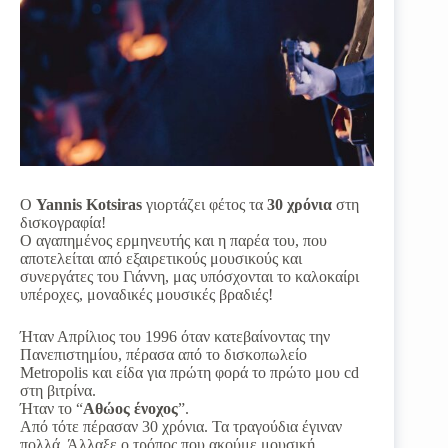
Ο
Yannis Kotsiras
γιορτάζει φέτος τα
30 χρόνια
στη
δισκογραφία!
Ο αγαπημένος ερμηνευτής και η παρέα του, που
αποτελείται από εξαιρετικούς μουσικούς και
συνεργάτες του Γιάννη, μας υπόσχονται το καλοκαίρι
υπέροχες, μοναδικές μουσικές βραδιές!
Ήταν Απρίλιος του 1996 όταν κατεβαίνοντας την
Πανεπιστημίου, πέρασα από το δισκοπωλείο
Metropolis και είδα για πρώτη φορά το πρώτο μου cd
στη βιτρίνα.
Ήταν το “
Αθώος ένοχος
”.
Από τότε πέρασαν 30 χρόνια. Τα τραγούδια έγιναν
πολλά. Άλλαξε ο τρόπος που ακούμε μουσική.