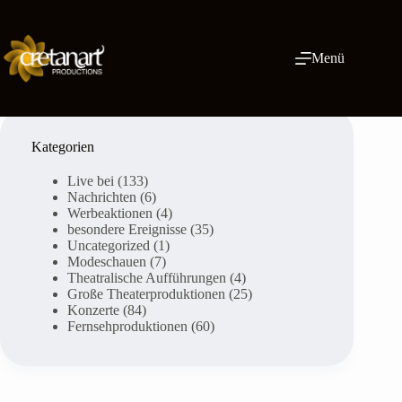
Zum
Inhalt
springen
Menü
Kategorien
Live bei
(133)
Nachrichten
(6)
Werbeaktionen
(4)
besondere Ereignisse
(35)
Uncategorized
(1)
Modeschauen
(7)
Theatralische Aufführungen
(4)
Große Theaterproduktionen
(25)
Konzerte
(84)
Fernsehproduktionen
(60)