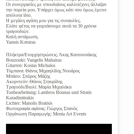
Οι συνεργασίες με σπουδαίους καλλιτέχνες άλλαξαν
την πορεία μου. Υπάρχει όμως κάτι που όμως έμεινε
απόλυτα ίδιο.
Η μεγάλη αγάπη μου για τις συναυλίες.
Ελάτε φέτος να γιορτάσουμε αυτά τα 30 χρόνια
τραγουδιών.
Καλή αντάμωση.
Yannis Kotsiras
Πλήκτρα/Ενορχηστρώσεις: Άκης Κατσουπάκης
Bouzouki: Vangelis Mahairas
Gitarren: Kostas Michalos
Τύμπανα: Θάνος Μιχαηλίδης Νουάρος
Μπάσο: Σπύρος Μάζης
Ακορντεόν: Θάνος Σταυρίδης
Τραγούδι/Βιολί: Μαρία Μιχαλάκα
Tonbearbeitung: Lambros Bounas und Stratis
Karadimitrakis
Lichter: Manolis Bratisis
Φωτογραφία αφίσας: Γιώργος Σπανός
Οργάνωση Παραγωγής: Menta Art Events