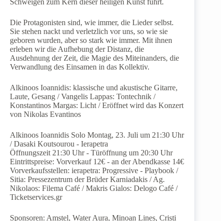
Schweigen zum Kern dieser heiligen Kunst führt.
Die Protagonisten sind, wie immer, die Lieder selbst.
Sie stehen nackt und verletzlich vor uns, so wie sie
geboren wurden, aber so stark wie immer. Mit ihnen
erleben wir die Aufhebung der Distanz, die
Ausdehnung der Zeit, die Magie des Miteinanders, die
Verwandlung des Einsamen in das Kollektiv.
Alkinoos Ioannidis: klassische und akustische Gitarre,
Laute, Gesang / Vangelis Lappas: Tontechnik /
Konstantinos Margas: Licht / Eröffnet wird das Konzert
von Nikolas Evantinos
Alkinoos Ioannidis Solo Montag, 23. Juli um 21:30 Uhr
/ Dasaki Koutsourou - Ierapetra
Öffnungszeit 21:30 Uhr - Türöffnung um 20:30 Uhr
Eintrittspreise: Vorverkauf 12€ - an der Abendkasse 14€
Vorverkaufsstellen: ierapetra: Progressive - Playbook /
Sitia: Pressezentrum der Brüder Karniadakis / Ag.
Nikolaos: Filema Café / Makris Gialos: Delogo Café /
Ticketservices.gr
Sponsoren: Amstel, Water Aura, Minoan Lines, Cristi