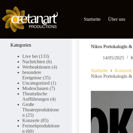
Zum
Inhalt
springen
Startseite
Über uns
Kategorien
Nikos Portokaloglu &
Live bei
(133)
14/05/2025
K
Nachrichten
(6)
Werbeaktionen
(4)
Startseite
Konzerte
besondere
Nikos Portokaloglu &
Ereignisse
(35)
Uncategorized
(1)
Modeschauen
(7)
Theatralische
Aufführungen
(4)
Große
Theaterproduktione
n
(25)
Konzerte
(85)
Fernsehproduktione
n
(60)