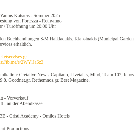
 Yannis Kotsiras - Sommer 2025
 Festung von Fortezza - Rethymno
hr / Türöffnung um 20:00 Uhr
in den Buchhandlungen S/M Halkiadakis, Klapsinakis (Municipal Garden
rvices erhältlich.
cketservises.gr
ps://fb.me/e/2WYlJa6z3
kation: Cretalive News, Capitano, Livetalks, Mind, Team 102, Ichos 
9.8, Goodnet.gr, Rethemnos.gr, Best Magazine.
tt - Vorverkauf
itt - an der Abendkasse
3E - Cristi Academy - Omilos Hotels
nart Productions