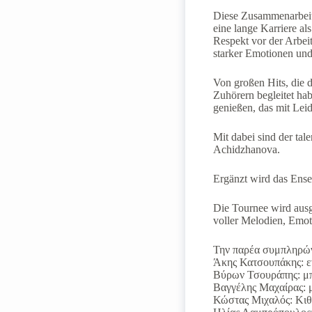
Diese Zusammenarbeit s
eine lange Karriere a
Respekt vor der Arbeit
starker Emotionen und 
Von großen Hits, die 
Zuhörern begleitet ha
genießen, das mit Leide
Mit dabei sind der ta
Achidzhanova.
Ergänzt wird das Ense
Die Tournee wird ausg
voller Melodien, Emot
Την παρέα συμπληρών
Άκης Κατσουπάκης: ε
Βύρων Τσουράπης: μ
Βαγγέλης Μαχαίρας: 
Κώστας Μιχαλός: Κιθ