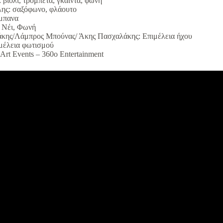
βιολί, τρομπέτα, γκάιντα, φωνή
ης: σαξόφωνο, φλάουτο
μπανα
: Νέι, Φωνή
κης/Λάμπρος Μπούνας/ Άκης Πασχαλάκης: Επιμέλεια ήχου
μέλεια φωτισμού
rt Events – 360ο Entertainment