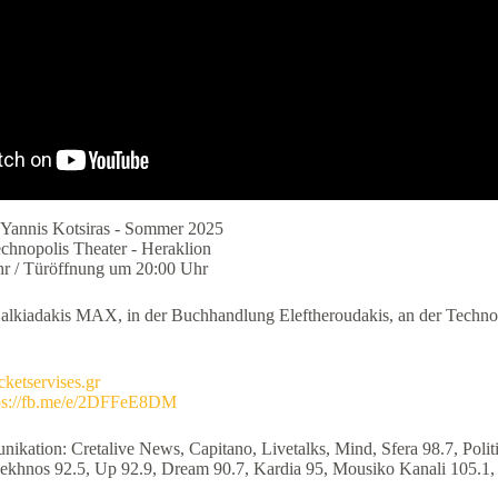
 Yannis Kotsiras - Sommer 2025
echnopolis Theater - Heraklion
hr / Türöffnung um 20:00 Uhr
alkiadakis MAX, in der Buchhandlung Eleftheroudakis, an der Technop
cketservises.gr
ps://fb.me/e/2DFFeE8DM
kation: Cretalive News, Capitano, Livetalks, Mind, Sfera 98.7, Politi
ekhnos 92.5, Up 92.9, Dream 90.7, Kardia 95, Mousiko Kanali 105.1, L