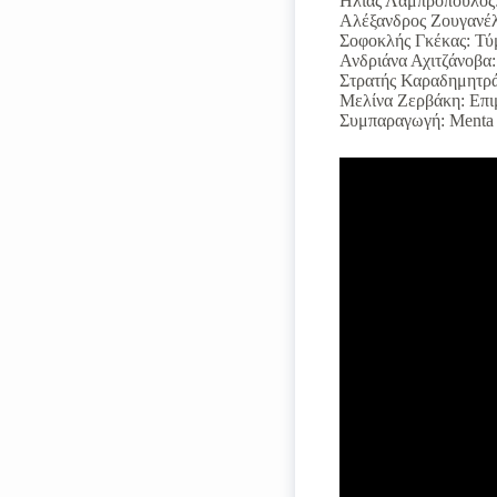
Ηλίας Λαμπρόπουλος: 
Αλέξανδρος Ζουγανέλ
Σοφοκλής Γκέκας: Τύ
Ανδριάνα Αχιτζάνοβα
Στρατής Καραδημητρά
Μελίνα Ζερβάκη: Επι
Συμπαραγωγή: Menta A