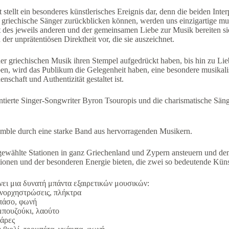
tellt ein besonderes künstlerisches Ereignis dar, denn die beiden Inter
ls griechische Sänger zurückblicken können, werden uns einzigartige m
 des jeweils anderen und der gemeinsamen Liebe zur Musik bereiten sie
der unprätentiösen Direktheit vor, die sie auszeichnet.
der griechischen Musik ihren Stempel aufgedrückt haben, bis hin zu Lie
ben, wird das Publikum die Gelegenheit haben, eine besondere musika
nschaft und Authentizität gestaltet ist.
lentierte Singer-Songwriter Byron Tsouropis und die charismatische Sän
mble durch eine starke Band aus hervorragenden Musikern.
ewählte Stationen in ganz Griechenland und Zypern ansteuern und dem
ionen und der besonderen Energie bieten, die zwei so bedeutende Küns
ει μια δυνατή μπάντα εξαιρετικών μουσικών:
νορχηστρώσεις, πλήκτρα
πάσο, φωνή
μπουζούκι, λαούτο
άρες