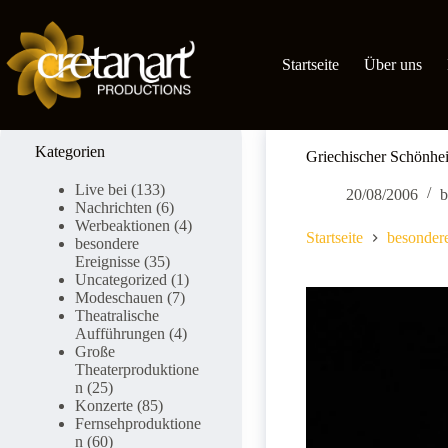
Zum
Inhalt
springen
Startseite
Über uns
Kategorien
Griechischer Schönhe
Live bei
(133)
20/08/2006
b
Nachrichten
(6)
Werbeaktionen
(4)
Startseite
besondere
besondere
Ereignisse
(35)
Uncategorized
(1)
Modeschauen
(7)
Theatralische
Aufführungen
(4)
Große
Theaterproduktione
n
(25)
Konzerte
(85)
Fernsehproduktione
n
(60)