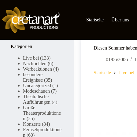
Zum
Inhalt
springen
Startseite
Über uns
Kategorien
Diesen Sommer haben
Live bei
(133)
01/06/2006
L
Nachrichten
(6)
Werbeaktionen
(4)
Startseite
Live bei
besondere
Ereignisse
(35)
Uncategorized
(1)
Modeschauen
(7)
Theatralische
Aufführungen
(4)
Große
Theaterproduktione
n
(25)
Konzerte
(84)
Fernsehproduktione
n
(60)